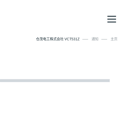
仓茂电工株式会社 VCT531Z
通知
主页