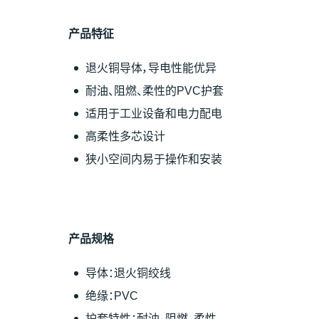
产
品特征
退火铜导体，导电性能优异
耐油、阻燃、柔性的PVC护套
适用于工业设备和电力配电
高柔性多芯设计
狭小空间内易于操作和安装
产
品
规
格
导体：退火铜绞线
绝缘：PVC
护套特性：耐油、阻燃、柔性