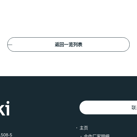
返回一览列表
联
主页
508-5
合作厂家明细