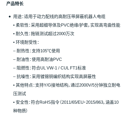
产
品特
长
用途：适用于动力配线的高耐压带屏蔽机器人电缆
• 柔软性：采用超细导体及PVC绝缘/护套，实现高弯曲性能
• 耐久性：拖链测试超过2000万次
• 环境耐受性：
– 耐热性：支持105℃使用
– 耐油性：使用高耐油PVC
– 阻燃性：符合UL VW-1 / CUL FT1标准
– 抗噪性：采用镀锡铜编织结构实现高屏蔽性
• 其他特点：支持Y/G接地结构，通过2000V/5分钟独立耐电
压测试
• 安全性：符合RoHS指令（2011/65/EU・2015/863，涵盖10
种物质）