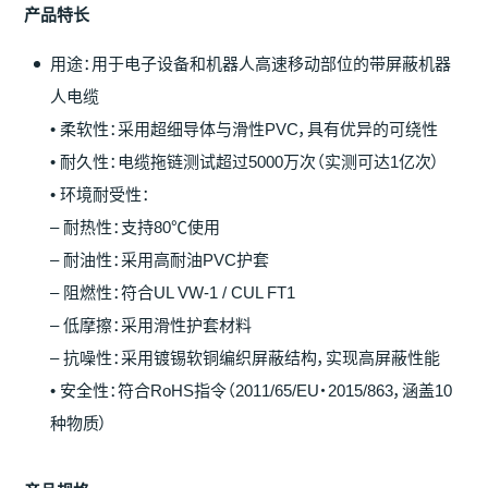
产
品特
长
用途：用于电子设备和机器人高速移动部位的带屏蔽机器
人电缆
• 柔软性：采用超细导体与滑性PVC，具有优异的可绕性
• 耐久性：电缆拖链测试超过5000万次（实测可达1亿次）
• 环境耐受性：
– 耐热性：支持80℃使用
– 耐油性：采用高耐油PVC护套
– 阻燃性：符合UL VW-1 / CUL FT1
– 低摩擦：采用滑性护套材料
– 抗噪性：采用镀锡软铜编织屏蔽结构，实现高屏蔽性能
• 安全性：符合RoHS指令（2011/65/EU・2015/863，涵盖10
种物质）