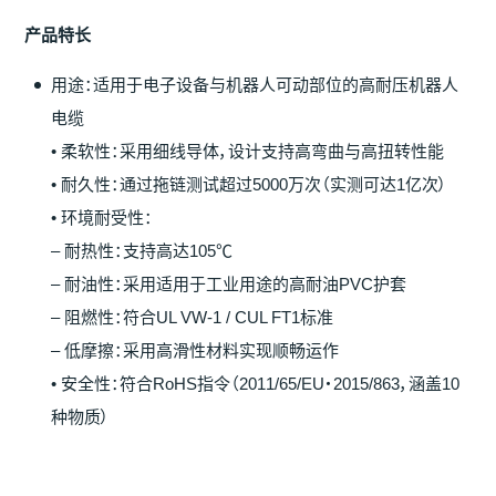
产
品特
长
用途：适用于电子设备与机器人可动部位的高耐压机器人
电缆
• 柔软性：采用细线导体，设计支持高弯曲与高扭转性能
• 耐久性：通过拖链测试超过5000万次（实测可达1亿次）
• 环境耐受性：
– 耐热性：支持高达105℃
– 耐油性：采用适用于工业用途的高耐油PVC护套
– 阻燃性：符合UL VW-1 / CUL FT1标准
– 低摩擦：采用高滑性材料实现顺畅运作
• 安全性：符合RoHS指令（2011/65/EU・2015/863，涵盖10
种物质）