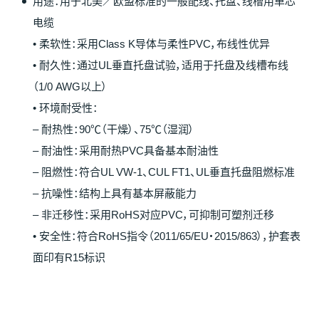
用途：用于北美／欧盟标准的一般配线、托盘、线槽用单芯
电缆
• 柔软性：采用Class K导体与柔性PVC，布线性优异
• 耐久性：通过UL垂直托盘试验，适用于托盘及线槽布线
（1/0 AWG以上）
• 环境耐受性：
– 耐热性：90℃（干燥）、75℃（湿润）
– 耐油性：采用耐热PVC具备基本耐油性
– 阻燃性：符合UL VW-1、CUL FT1、UL垂直托盘阻燃标准
– 抗噪性：结构上具有基本屏蔽能力
– 非迁移性：采用RoHS对应PVC，可抑制可塑剂迁移
• 安全性：符合RoHS指令（2011/65/EU・2015/863），护套表
面印有R15标识