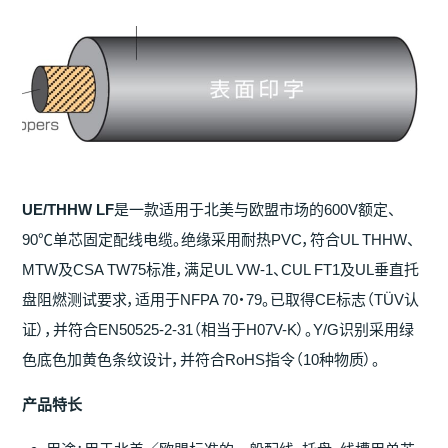
UE/THHW LF
是一款适用于北美与欧盟市场的600V额定、
90℃单芯固定配线电缆。绝缘采用耐热PVC，符合UL THHW、
MTW及CSA TW75标准，满足UL VW-1、CUL FT1及UL垂直托
盘阻燃测试要求，适用于NFPA 70・79。已取得CE标志（TÜV认
证），并符合EN50525-2-31（相当于H07V-K）。Y/G识别采用绿
色底色加黄色条纹设计，并符合RoHS指令（10种物质）。
产
品特
长