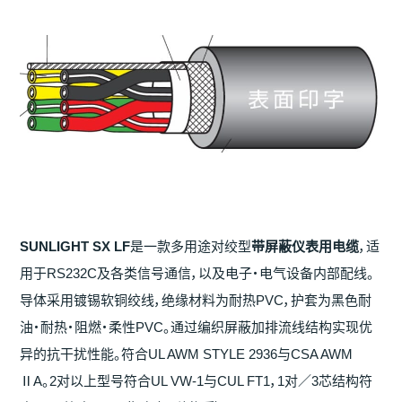
SUNLIGHT SX LF
是一款多用途对绞型
带
屏蔽
仪
表用
电缆
，适
用于RS232C及各类信号通信，以及电子・电气设备内部配线。
导体采用镀锡软铜绞线，绝缘材料为耐热PVC，护套为黑色耐
油・耐热・阻燃・柔性PVC。通过编织屏蔽加排流线结构实现优
异的抗干扰性能。符合UL AWM STYLE 2936与CSA AWM
ⅡA。2对以上型号符合UL VW-1与CUL FT1，1对／3芯结构符