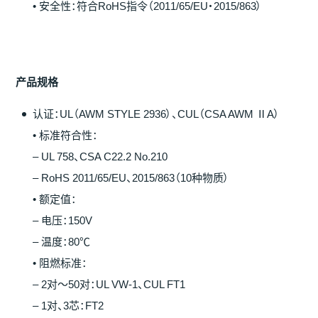
• 安全性：符合RoHS指令（2011/65/EU・2015/863）
产
品
规
格
认证：UL（AWM STYLE 2936）、CUL（CSA AWM ⅡA）
• 标准符合性：
– UL 758、CSA C22.2 No.210
– RoHS 2011/65/EU、2015/863（10种物质）
• 额定值：
– 电压：150V
– 温度：80℃
• 阻燃标准：
– 2对～50对：UL VW-1、CUL FT1
– 1对、3芯：FT2