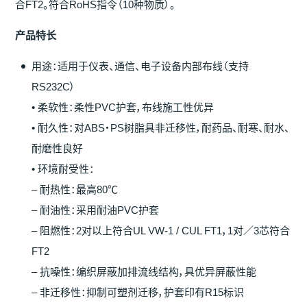
合FT2。符合RoHS指令（10种物质）。
产
品特
长
用途：适用于仪表、通信、电子设备内部布线（支持
RS232C）
• 柔软性：柔性PVC护套，布线施工性优异
• 耐久性：对ABS・PS树脂具非迁移性，耐药品、耐寒、耐水、
耐磨性良好
• 环境耐受性：
– 耐热性：最高80℃
– 耐油性：采用耐油PVC护套
– 阻燃性：2对以上符合UL VW-1 / CUL FT1，1对／3芯符合
FT2
– 抗噪性：编织屏蔽加排流线结构，具优异屏蔽性能
– 非迁移性：抑制可塑剂迁移，护套印有R15标识