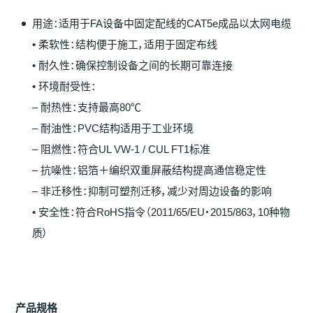
用途：适用于FA设备中固定配线的CAT5e成品以太网电缆
• 柔软性：结构便于施工，适用于固定布线
• 耐久性：确保控制设备之间的长期可靠连接
• 环境耐受性：
– 耐热性：支持最高80℃
– 耐油性：PVC结构适用于工业环境
– 阻燃性：符合UL VW-1 / CUL FT1标准
– 抗噪性：铝箔＋编织双重屏蔽结构提高通信稳定性
– 非迁移性：抑制可塑剂迁移，减少对周边设备的影响
• 安全性：符合RoHS指令（2011/65/EU・2015/863，10种物
质）
产
品
规
格