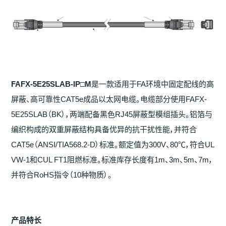
FAFX-5E25SLAB-IP□M
是一款适用于FA环境中固定配线的高
屏蔽、高可靠性CAT5e成品以太网电缆。电缆部分使用FAFX-
5E25SLAB（BK），两端配备黑色RJ45屏蔽型模组插头。铝箔与
编织构成的双重屏蔽结构具备优异的抗干扰性能，并符合
CAT5e（ANSI/TIA568.2-D）标准。额定值为300V、80℃，符合UL
VW-1和CUL FT1阻燃标准。标准库存长度有1m、3m、5m、7m，
并符合RoHS指令（10种物质）。
产
品特
长