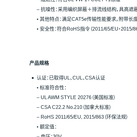
– 抗噪性：采用编织屏蔽＋排流线结构，具高遮
• 其他特点：满足CAT5e传输性能要求，附带长
• 安全性：符合RoHS指令（2011/65/EU・2015
产
品
规
格
认证：已取得UL、CUL、CSA认证
• 标准符合性：
– UL AWM STYLE 20276（美国标准）
– CSA C22.2 No.210（加拿大标准）
– RoHS 2011/65/EU, 2015/863（环保法规）
• 额定值：
– 电压：30V