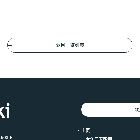
返回一览列表
联
主页
508-5
合作厂家明细