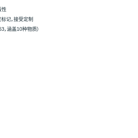
蔽性
度标记，接受定制
/863，涵盖10种物质）