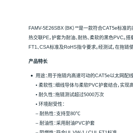
FAMV-5E26SBX（BK）**是一款符合CAT
热交联PE，护套为耐油、耐热、柔软的黑色PVC。搭载
FT1、CSA标准及RoHS指令要求。经测试，在拖
产
品特
长
用途：用于拖链内高速可动的CAT5e以太网配
• 柔软性：细线导体与柔软PVC护套结合，实现
• 耐久性：拖链测试超过5000万次
• 环境耐受性：
– 耐热性：支持至80℃
– 耐油性：采用耐油PVC护套
– 阻燃性：符合UL VW-1 / CUL FT1标准