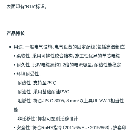
表面印有“R15”标识。
产
品特
长
用途：一般电气设施、电气设备的固定配线（包括高温部位）
• 柔软性：采用可挠性绞合结构，施工性优异的单芯电缆
• 耐久性：比IV电缆高约1.2倍的电流容量，耐热性能稳定
• 环境耐受性：
– 耐热性：支持至75℃
– 耐油性：采用基础耐油PVC
– 阻燃性：符合JIS C 3005，8 mm²以上具UL VW-1相当性
能
– 非迁移性：抑制可塑剂迁移设计
• 安全性：符合RoHS指令（2011/65/EU・2015/863），护套印