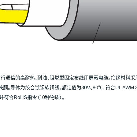
2等串行通信的高耐热、耐油、阻燃型固定布线用屏蔽电缆。绝缘材料采
体为绞合镀锡软铜线。额定值为30V、80℃，符合UL AWM STYLE
，并符合RoHS指令（10种物质）。