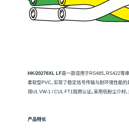
HK/20276XL LF
是一款适用于RS485、RS42
柔软型PVC，实现了稳定信号传输与耐环境性能的兼顾。导
得UL VW-1 / CUL FT1阻燃认证。采用低粉尘介材
产
品特
长