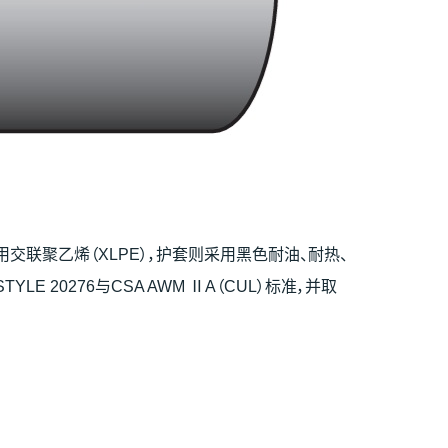
用交联聚乙烯（XLPE），护套则采用黑色耐油、耐热、
 20276与CSA AWM ⅡA（CUL）标准，并取