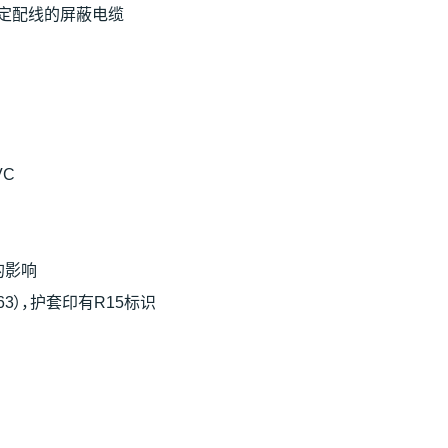
部固定配线的屏蔽电缆
VC
的影响
/863），护套印有R15标识