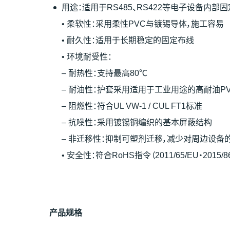
用途：适用于RS485、RS422等电子设备内
• 柔软性：采用柔性PVC与镀锡导体，施工容易
• 耐久性：适用于长期稳定的固定布线
• 环境耐受性：
– 耐热性：支持最高80℃
– 耐油性：护套采用适用于工业用途的高耐油P
– 阻燃性：符合UL VW-1 / CUL FT1标准
– 抗噪性：采用镀锡铜编织的基本屏蔽结构
– 非迁移性：抑制可塑剂迁移，减少对周边设备
• 安全性：符合RoHS指令（2011/65/EU・2015
产
品
规
格