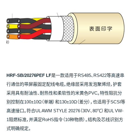
HRF-SB/20276PEF LF
是一款适用于RS485、RS422等高速串
行通信的带屏蔽固定配线电缆。绝缘层采用发泡聚烯烃，护套
采用具有耐油性、耐热性和柔软性的米黄色PVC。特性阻抗分
别控制在100±10Ω（单端）和130±10Ω（差分），也适用于SCSI等
高速接口。符合UL AWM STYLE 20276（30V、80℃）和UL VW-
1阻燃标准，并满足RoHS指令（10种物质）。结构及芯线识别方
式明确规定。