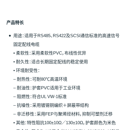
产
品特
长
用途：适用于RS485、RS422及SCSI通信标准的高速信号
固定配线电缆
• 柔软性：采用柔软性PVC，布线性优异
• 耐久性：适合长期固定配线的稳定使用
• 环境耐受性：
– 耐热性：可耐80℃高温环境
– 耐油性：护套PVC适用于工业环境
– 阻燃性：符合UL VW-1标准
– 抗噪性：采用镀锡铜编织＋屏蔽带结构
– 非迁移性：采用FEP与聚烯烃材料，抑制可塑剂迁移
• 其他：特性阻抗100±10Ω／130±10Ω，护套颜色为米色