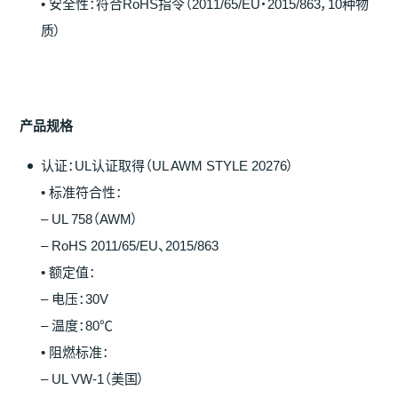
• 安全性：符合RoHS指令（2011/65/EU・2015/863，10种物
质）
产
品
规
格
认证：UL认证取得（UL AWM STYLE 20276）
• 标准符合性：
– UL 758（AWM）
– RoHS 2011/65/EU、2015/863
• 额定值：
– 电压：30V
– 温度：80℃
• 阻燃标准：
– UL VW-1（美国）