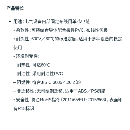
产
品特
长
用途：电气设备内部固定布线用单芯电缆
• 柔软性：可挠绞合导体配合柔性PVC，布线性优良
• 耐久性：600V／60℃的标准定额，适用于多种设备的稳定
使用
• 环境耐受性：
– 耐热性：可达60℃
– 耐油性：采用耐油性PVC
– 阻燃性：符合JIS C 3005 4.26.2（b）
– 非迁移性：无可塑剂迁移，适用于ABS／PS树脂
• 安全性：符合RoHS指令（2011/65/EU・2015/863），表面印
有R15标识